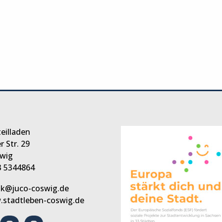
eilladen
 Str. 29
wig
3 5344864
ihk@juco-coswig.de
stadtleben-coswig.de