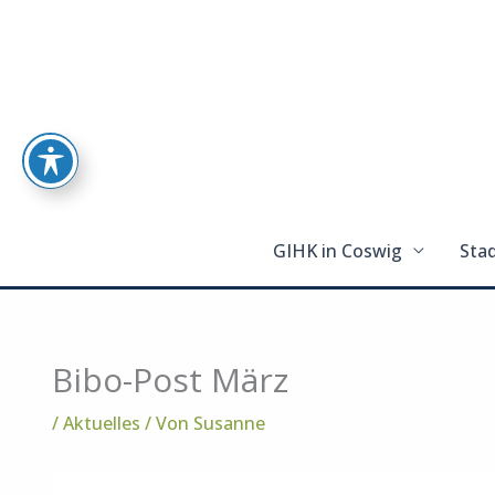
Zum
Inhalt
springen
GIHK in Coswig
Stad
Bibo-Post März
/
Aktuelles
/ Von
Susanne