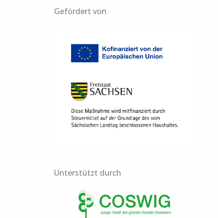
Gefördert von
h
e
n
n
a
c
h
:
Unterstützt durch