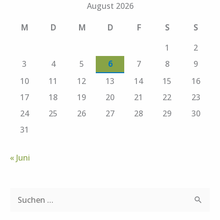
August 2026
M
D
M
D
F
S
S
1
2
3
4
5
6
7
8
9
10
11
12
13
14
15
16
17
18
19
20
21
22
23
24
25
26
27
28
29
30
31
« Juni
S
u