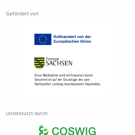
c
Gefördert von
h
e
n
n
a
c
h
:
Unterstützt durch