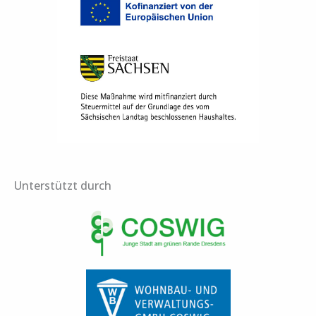
n
a
c
h
:
Unterstützt durch